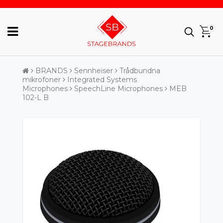
0
BRANDS
Sennheiser
Trådbundna
mikrofoner
Integrated Systems
Microphones
SpeechLine Microphones
MEB
102-L B