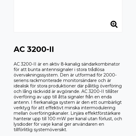
AC 3200-II
AC 3200-II är en aktiv 8-kanalig sändarkombinator
för att bunta antennsignaler i stora trådlösa
övervakningssystem. Den är utformad för 2000-
seriens rackmonterade monitorsändare och är
idealisk för stora produktioner där pålitlig överföring
och lång räckvidd är avgörande. AC 3200-II tillåter
överföring av upp till åtta signaler från en enda
antenn. I flerkanaliga system är den ett oumbärligt
verktyg för att effektivt minska intermodulering
mellan överföringskanaler. Linjära effektförstärkare
hanterar upp till 100 mW per kanal utan förlust, och
lysdioder för varje kanal ger användaren en
tillförlitlig systemöversikt.