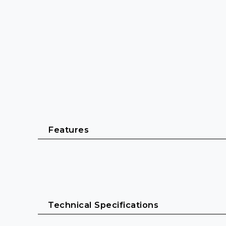
Features
Utvecklad för professionellt live-ljud
Robust allt-i-ett trådlöst monitorsystem för in-
Technical Specifications
Tålig bodypack-mottagare och pålitliga IE 4 in-e