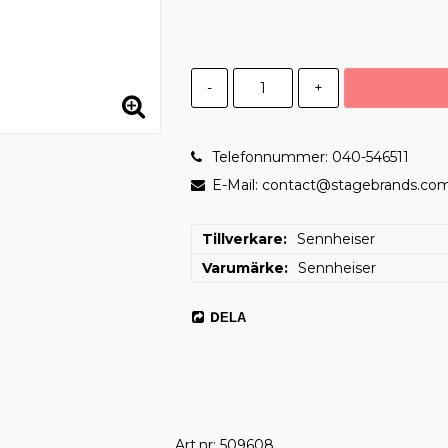
-
+
Telefonnummer: 040-546511
E-Mail: contact@stagebrands.co
Tillverkare
Sennheiser
Varumärke
Sennheiser
DELA
Art.nr: 509608