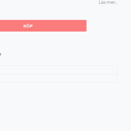
Läs mer...
KÖP
m