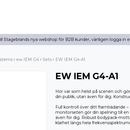
l Stagebrands nya webshop för B2B kunder, vänligen logga in e
ystems
ew IEM G4
Sets
EW IEM G4-A1
EW IEM G4-A1
Hör var som helst på scenen och gör d
din publik, utan även för dig. Konstrue
Full kontroll över ditt framträdande – 
monitorseten gör din spelning till en 
även för dig. Robust bodypack-mottag
klarhet längs hela frekvensspektrum