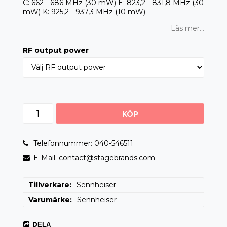
C: 662 - 686 MHz (30 mW) E: 823,2 - 831,8 MHz (30
mW) K: 925,2 - 937,3 MHz (10 mW)
Läs mer...
RF output power
KÖP
Telefonnummer: 040-546511
E-Mail: contact@stagebrands.com
Tillverkare
Sennheiser
Varumärke
Sennheiser
DELA