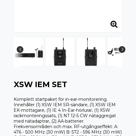
XSW IEM SET
Komplett startpaket för in-ear-monitorering.
Innehåller (1) XSW IEM SR-sändare, (1) XSW IEM
EK-mottagare, (1) IE 4 In-Ear-hörlurar, (1) XSW
rackmonteringssats, (1) NT 12-5 CW nätaggregat
med nätadaptrar, (2) AA-batterier.
Frekvensområden och max. RF-utgångseffekt: A:
476 - 500 MHz (30 mW) B: 572 - 596 MHz (30 mW)