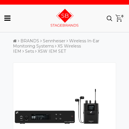
0
BRANDS
Sennheiser
Wireless In-Ear
Monitoring Systems
XS Wireless
IEM
Sets
XSW IEM SET