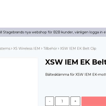
l Stagebrands nya webshop för B2B kunder, vänligen logga in e
ystems
XS Wireless IEM
Tillbehör
XSW IEM EK Belt Clip
XSW IEM EK Belt
Bältesklämma för XSW IEM EK-mot
-
+