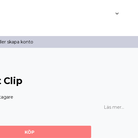
ller skapa konto
 Clip
tagare
Läs mer...
KÖP