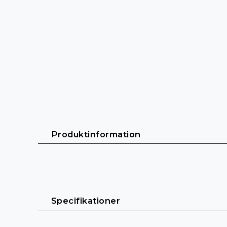
 Produktinformation 
Voice-Acoustic Paveosub-112 – Kompakt oc
 Specifikationer 
Paveosub-112 är en mycket kompakt basreflex-
är det världens tunnaste 12"-subwoofer – perf