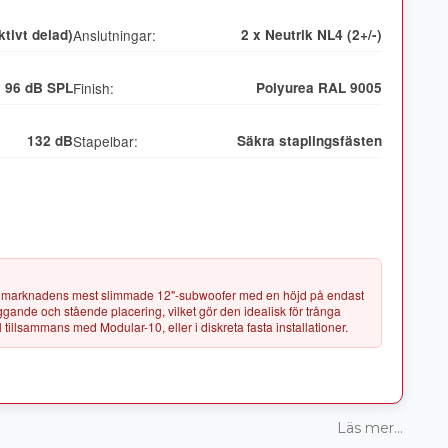
ktivt delad)
Anslutningar:
2 x Neutrik NL4 (2+/-)
96 dB SPL
Finish:
Polyurea RAL 9005
132 dB
Stapelbar:
Säkra staplingsfästen
marknadens mest slimmade 12"-subwoofer med en höjd på endast
ggande och stående placering, vilket gör den idealisk för trånga
Läs mer...