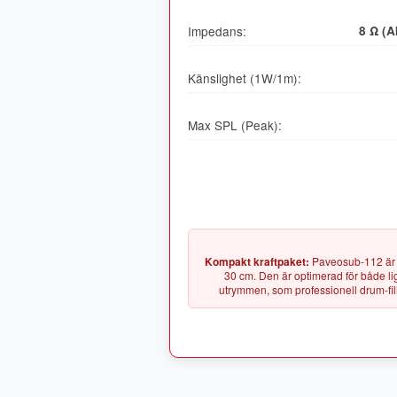
Impedans:
8 Ω (A
Känslighet (1W/1m):
Max SPL (Peak):
Kompakt kraftpaket:
Paveosub-112 är 
30 cm. Den är optimerad för både li